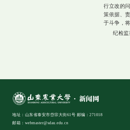
行立改的
策依据、
于斗争，
纪检监
地址：山东省泰安市岱宗大街61号 邮编：271018
邮箱：webmaster@sdau.edu.cn