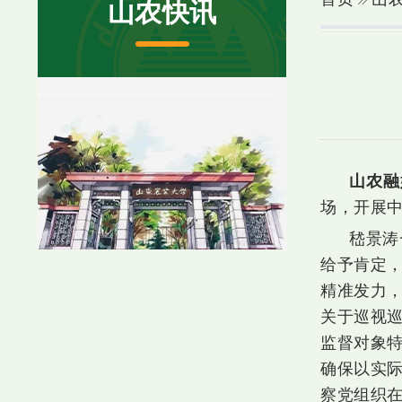
山农快讯
山农融
场，开展
嵇景涛
给予肯定
精准发力
关于巡视
监督对象
确保以实际
察党组织