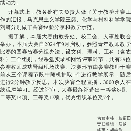
续动力。
开幕式上，教务处有关负责人
做了关于教学比赛
作的汇报，马克思主义学院王露、化学与材料科学学院
刘腾分别做了备赛经验分享和教学示范。
据了解，本届大赛由教务处、校工会、人事处联合
举办，
本届大赛
自
2024
年
9月启动，
参照青年教师教
比赛的国赛省赛分组办法，
设文科、理科、工科（含
科）三个组别，经课堂实录和网络评审环节，共有39位
参赛教师
成功晋级现场决赛。决赛环节由
参赛教师于
前从三个课程节段中随机抽取
1个进行
教学
展示，随
进行
2分钟教学反思。
本次决赛全程直播，
3000余人
线观摩学习。
经过评审，大赛最终评选出
一等奖8项
二等奖14项、三等奖17项，优秀组织单位奖7个。
供稿审核：
彭福田
责任编辑：
屈越
终审：
胡学俭