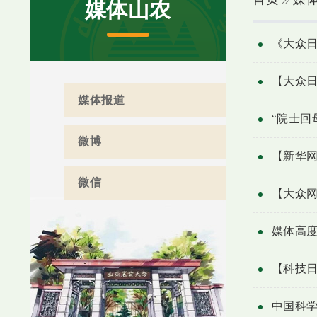
媒体山农
《大众
【大众
媒体报道
“院士回
微博
【新华
微信
【大众网
媒体高
【科技
中国科