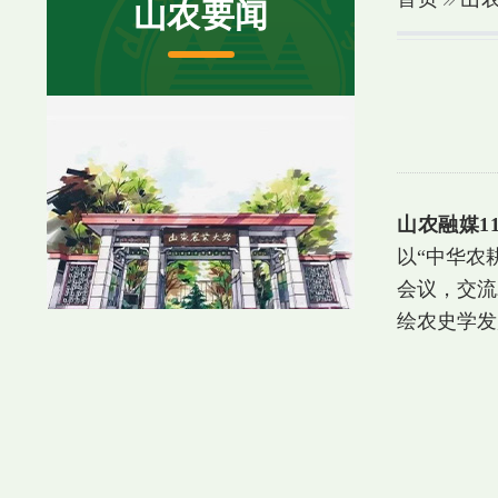
山农要闻
山农融媒1
以“中华农
会议，交流
绘农史学发