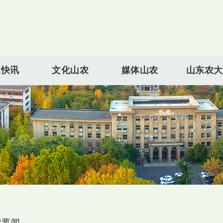
农快讯
文化山农
媒体山农
山东农大
农要闻