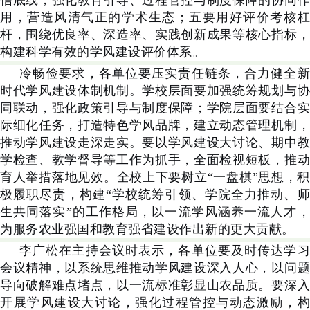
信底线，强化教育引导、过程管控与制度保障的协同作
用，营造风清气正的学术生态；五要用好评价考核杠
杆，围绕优良率、深造率、实践创新成果等核心指标，
构建科学有效的学风建设评价体系。
冷畅俭要求，各单位要压实责任链条，合力健全新
时代学风建设体制机制。学校层面要加强统筹规划与协
同联动，强化政策引导与制度保障；学院层面要结合实
际细化任务，打造特色学风品牌，建立动态管理机制，
推动学风建设走深走实。要以学风建设大讨论、期中教
学检查、教学督导等工作为抓手，全面检视短板，推动
育人举措落地见效。全校上下要树立“一盘棋”思想，积
极履职尽责，构建“学校统筹引领、学院全力推动、师
生共同落实”的工作格局，以一流学风涵养一流人才，
为服务农业强国和教育强省建设作出新的更大贡献。
李广松在主持会议时表示，各单位要及时传达学习
会议精神，以系统思维推动学风建设深入人心，以问题
导向破解难点堵点，以一流标准彰显山农品质。要深入
开展学风建设大讨论，强化过程管控与动态激励，构