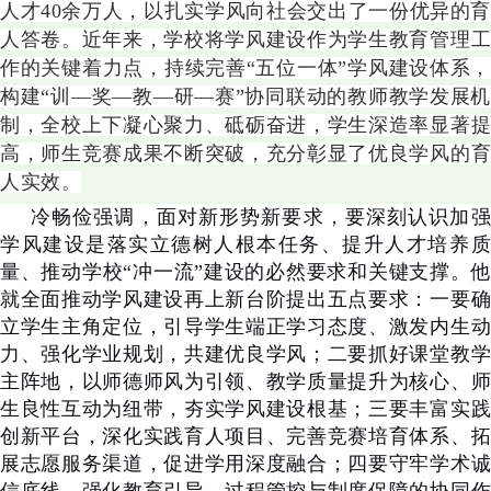
人才40余万人，以扎实学风向社会交出了一份优异的育
人答卷。近年来，学校将学风建设作为学生教育管理工
作的关键着力点，持续完善“五位一体”学风建设体系，
构建“训—奖—教—研—赛”协同联动的教师教学发展机
制，全校上下凝心聚力、砥砺奋进，学生深造率显著提
高，师生竞赛成果不断突破，充分彰显了优良学风的育
人实效。
冷畅俭强调，面对新形势新要求，要深刻认识加强
学风建设是落实立德树人根本任务、提升人才培养质
量、推动学校“冲一流”建设的必然要求和关键支撑。他
就全面推动学风建设再上新台阶提出五点要求：一要确
立学生主角定位，引导学生端正学习态度、激发内生动
力、强化学业规划，共建优良学风；二要抓好课堂教学
主阵地，以师德师风为引领、教学质量提升为核心、师
生良性互动为纽带，夯实学风建设根基；三要丰富实践
创新平台，深化实践育人项目、完善竞赛培育体系、拓
展志愿服务渠道，促进学用深度融合；四要守牢学术诚