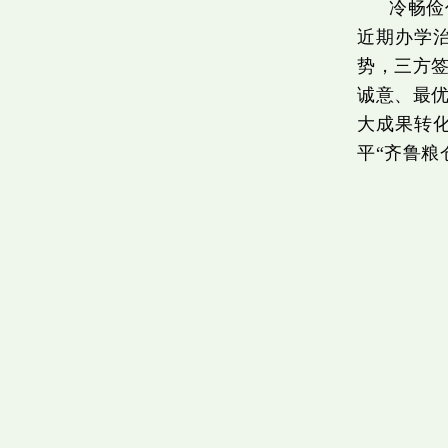
冷畅俭
近期办学
势，三方
诚意、最
大成果转
平“齐鲁粮