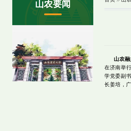
山农要闻
山农融
在济南举行
学党委副
长姜培，