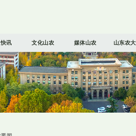
农快讯
文化山农
媒体山农
山东农大
农要闻