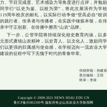
力、节目完成度、艺术感染力等角度进行点评，并勉励
同学们
“以史为鉴、以校为荣”，将此次展演作为学
119周年校庆的献礼，以实际行动争做“登高必自”校训
的践行者、传承者与传播者，在实践中锤炼本领，在传
承中守正创新、在传播中擦亮“山农”品牌。
下一步，公管学院将持续深化校史教育内涵，以多
元形式赓续山农精神，以史育人、以文化人，激励同学
们以更强的归属感与使命感，在学校迈向一流农业大学
建设的征程中写下无愧于时代的青春华章。
供稿审核：
孙建迎
责任编辑：
王琪
终审：
李涛
Copyright © 2008-2021 NEWS.SDAU.EDU.CN
鲁ICP备05002369号 版权所有@山东农业大学新闻网