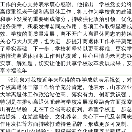
工作的关心支持表示衷心感谢。他指出，学校党委始终
高度重视老干部和离退休工作，将其作为学校党的建设
和事业发展的重要组成部分，持续强化政治引领、优化
服务保障、积极发挥老同志作用，各项工作取得显著成
效。学校的高质量发展，离不开广大离退休同志的持续
关心与大力支持，也为进一步提升离退休工作水平奠定
了坚实基础。下一步，学校将坚持以更高标准、更实举
措推进离退休服务工作创优提质，用心用情为老同志办
实事、解难题，切实让他们共享学校改革发展成果，安
享幸福晚年。
张海泉对我校近年来取得的办学成就表示祝贺，对
学校离退休干部工作给予充分肯定。他表示，山东农业
大学离退休工作政治站位高、落实有力、创新意识强，
特别是在推动离退休党建与学校发展深度融合方面探索
出有益经验，走在了全省高校前列。希望学校进一步总
结提炼，在党建融合、文化养老、关心下一代及老同志
作用发挥等方面持续打造特色品牌，形成更多可复制、
可推广的“山农经验”；积极探索文化健康养老新模式，