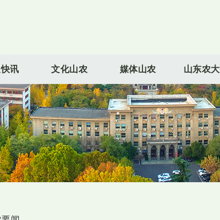
农快讯
文化山农
媒体山农
山东农大
农要闻