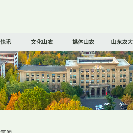
农快讯
文化山农
媒体山农
山东农大
农要闻