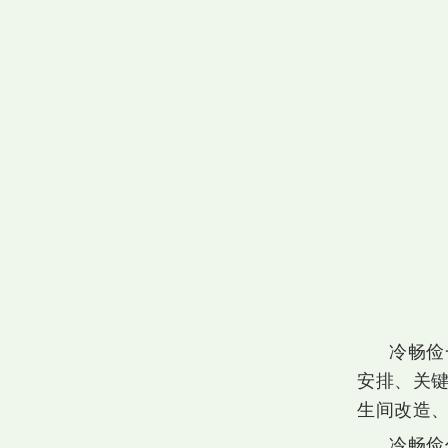
冷畅俭
安排、关
生间改造
冷畅俭